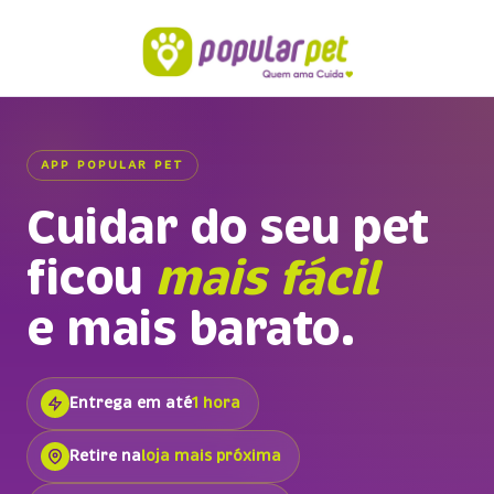
APP POPULAR PET
Cuidar do seu pet
ficou
mais fácil
e mais barato.
Entrega em até
1 hora
Retire na
loja mais próxima